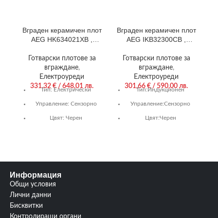
Вграден керамичен плот
Вграден керамичен плот
К
AEG HK634021XB ,
AEG IKB32300CB ,
Електрически
Индукционен
Готварски плотове за
Готварски плотове за
вграждане
,
вграждане
,
Електроуреди
Електроуреди
331,32
€
/ 648,01 лв.
301,66
€
/ 590,00 лв.
Тип:
Електрически
Тип:
Индукционен
Управление:
Сензорно
Управление:
Сензорно
Цвят:
Черен
Цвят:
Черен
Гаранция:
24 м.
Гаранция:
24 м.
Нагряващи котлони/
Нагряващи котлони/
горелки:
4/0
горелки:
2/0
Информация
HK634021XB_Info
Размери (В/Ш/Д)
(mm):
44/290/520
Общи условия
Лични данни
Други:
Вграден
,
2
Бисквитки
индукционни зони с
Контролиращи органи
бустер