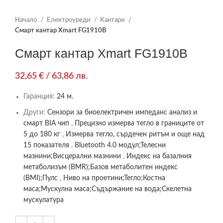
Начало
Електроуреди
Кантари
Смарт кантар Xmart FG1910B
Смарт кантар Xmart FG1910B
32,65
€
/ 63,86 лв.
Гаранция:
24 м.
Други:
Сензори за биоелектричен импеданс анализ и
смарт BIA чип
,
Прецизно измерва тегло в границите от
5 до 180 кг
,
Измерва тегло, сърдечен ритъм и още над
15 показателя
,
Bluetooth 4.0 модул;Телесни
мазнини;Висцерални мазнини
,
Индекс на базалния
метаболизъм (BMR);Базов метаболитен индекс
(BMI);Пулс
,
Ниво на проетини;Тегло;Костна
маса;Мускулна маса;Съдържание на вода;Скелетна
мускулатура