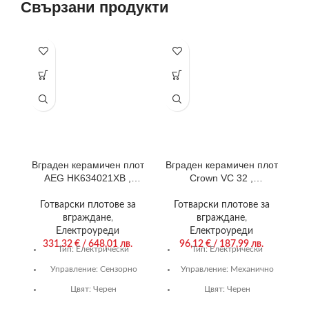
Свързани продукти
-3
Вграден керамичен плот
Вграден керамичен плот
Е
AEG HK634021XB ,
Crown VC 32 ,
Електрически
Електрически
Готварски плотове за
Готварски плотове за
вграждане
,
вграждане
,
Електроуреди
Електроуреди
331,32
€
/ 648,01 лв.
96,12
€
/ 187,99 лв.
Тип:
Електрически
Тип:
Електрически
Управление:
Сензорно
Управление:
Механично
1
Цвят:
Черен
Цвят:
Черен