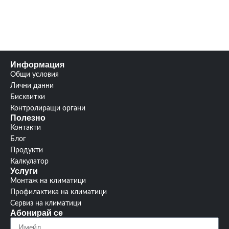
Гаранция:
24 м.
Гаранция:
24 м.
Нагряващи котлони/
Нагряващи котлони/
горелки:
4/0
горелки:
2/0
HK634021XB_Info
Информация
Общи условия
Лични данни
Бисквитки
Контролиращи органи
Полезно
Контакти
Блог
Продукти
Калкулатор
Услуги
Монтаж на климатици
Профилактика на климатици
Сервиз на климатици
Абонирай се