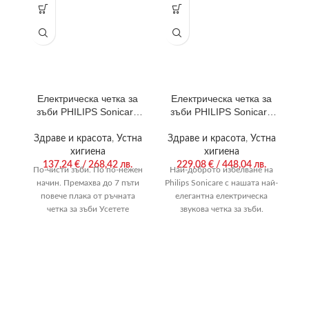
Електрическа четка за
Електрическа четка за
зъби PHILIPS Sonicare
зъби PHILIPS Sonicare
HX6800/35
HX9911/27
Здраве и красота
,
Устна
Здраве и красота
,
Устна
З
хигиена
хигиена
137,24
€
/ 268,42 лв.
229,08
€
/ 448,04 лв.
По-чисти зъби. По по-нежен
Най-доброто избелване на
Н
начин. Премахва до 7 пъти
Philips Sonicare с нашата най-
Ph
повече плака от ръчната
елегантна електрическа
четка за зъби Усетете
звукова четка за зъби.
разликата на нежното
Преминете към Philips
Sonicare. Свързаното миене
S
на