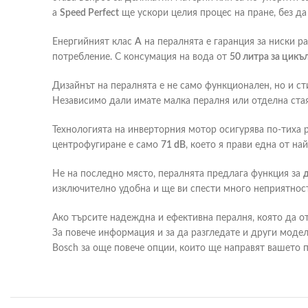
а
Speed Perfect
ще ускори целия процес на пране, без д
Енергийният клас
A
на пералнята е гаранция за ниски р
потребление. С консумация на вода от
50 литра за цикъ
Дизайнът на пералнята е не само функционален, но и ст
Независимо дали имате малка пералня или отделна ста
Технологията на инверторния мотор осигурява по-тиха р
центрофугиране е само
71 dB
, което я прави една от на
Не на последно място, пералнята предлага функция за
изключително удобна и ще ви спести много неприятнос
Ако търсите надеждна и ефективна пералня, която да о
За повече информация и за да разгледате и други моде
Bosch за още повече опции, които ще направят вашето п