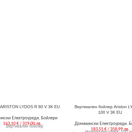
 ARISTON LYDOS R 80 V 3K EU
Вертикален бойлер Ariston 
100 V 3K EU
ински Електроуреди
,
Бойлери
163,10
€
/ 319,00 лв.
Домакински Електроуреди
,
Б
Вертикален бойлер
183,55
€
/ 358,99 лв.