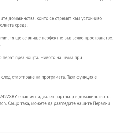
ните домакинства, които се стремят към устойчиво
колната среда.
8 mm
, тя ще се впише перфектно във всяко пространство.
.
то перат през нощта. Нивото на шума при
 след стартиране на програмата. Тази функция е
242Z3BY
е вашият идеален партньор в домакинството.
osch. Също така, можете да разгледате нашите Перални