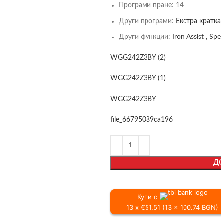
Програми пране:
14
Други програми:
Екстра кратка 
Други функции:
Iron Assist , Sp
WGG242Z3BY (2)
WGG242Z3BY (1)
WGG242Z3BY
file_66795089ca196
Д
Купи с
13 x €51.51 (13 x 100.74 BGN)