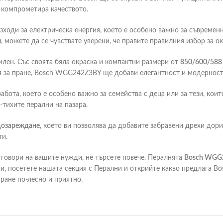
а компрометира качеството.
азходи за електрическа енергия, което е особено важно за съвремен
л
, можете да се чувствате уверени, че правите правилния избор за о
илен. Със своята бяла окраска и компактни размери от
850/600/58
я за пране, Bosch WGG242Z3BY ще добави елегантност и модерност
абота, което е особено важно за семейства с деца или за тези, кои
й-тихите перални на пазара.
дозареждане
, което ви позволява да добавите забравени дрехи дори
ти.
тговори на вашите нужди, не търсете повече. Пералнята
Bosch WGG
ли, посетете нашата секция с Перални и открийте какво предлага B
ране по-лесно и приятно.