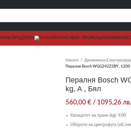
ИЧКИ ПРОДУКТИ
ПРОМОЦИИ
НОВИНИ
К
Начало
Домакински Електроуред
Пералня Bosch WGG242Z3BY , 1200 об
Пералня Bosch WGG
kg, A , Бял
560,00
€
/ 1095,26 лв
Капацитет на пране (kg):
9.00
Обороти на центрофуга (об./мин