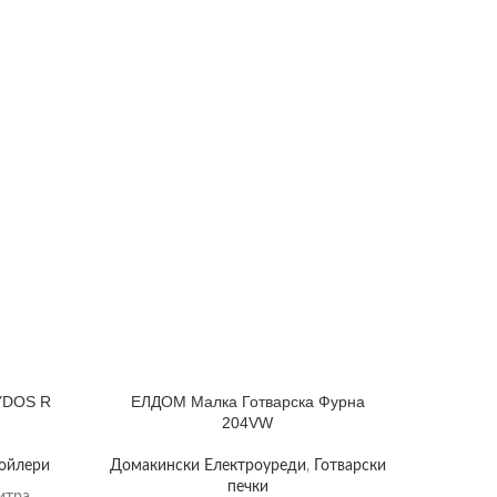
LYDOS R
ЕЛДОМ Малка Готварска Фурна
Малоли
204VW
Lux
ойлери
Домакински Електроуреди
,
Готварски
Домаки
печки