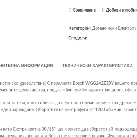
Сравняване
Добави в люби
Категории:
Домакински Електроу
Сподели:
НИТЕЛНА ИНФОРМАЦИЯ
ТЕХНИЧЕСКИ ХАРАКТЕРИСТИКИ
а истинско удоволствие! С пералнята
Bosch WGG242Z3BY
вашето пра
еменните домакинства, предлагайки комбинация от мощност, ефект
ва или за тези, които обичат да перат по-големи количества дрехи.
 в едно зареждане. Оборотите на центрофуга от
1200 об./мин.
гарант
и като
Екстра кратка 30’/15′
, ще можете да изберете най-подходяща
амърсявания, пералнята Bosch ще се справи с всичко. Функцията
Iro