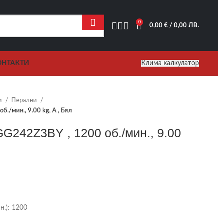
0
0,00
€
/ 0,00 ЛВ.
ОНТАКТИ
Клима калкулатор
и
Перални
./мин., 9.00 kg, A , Бял
242Z3BY , 1200 об./мин., 9.00
.
.):
1200