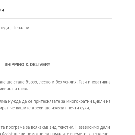
ми
реди
,
Перални
SHIPPING & DELIVERY
не ще стане бързо, лесно и без усилия. Тази иновативна
ивност и стил.
 Няма нужда да се притеснявате за многократни цикли на
ират, че вашите дрехи ще излязат почти сухи,
та програма за всякакъв вид текстил. Независимо дали
n Assist
ще ви помогне да намалите времето за гладене,