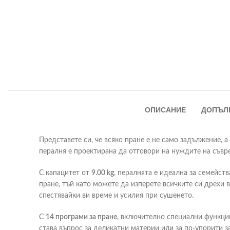
ОПИСАНИЕ
ДОПЪЛ
Представете си, че всяко пране е не само задължение, 
пералня е проектирана да отговори на нуждите на съвр
С капацитет от
9.00 kg
, пералнята е идеална за семейст
пране, тъй като можете да изперете всичките си дрехи
спестявайки ви време и усилия при сушенето.
С
14 програми за пране
, включително специални функци
става въпрос за деликатни материи или за по-упорити з