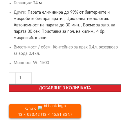
Гаранция:
24 м.
Други:
Парата елиминира до 99% от бактериите и
микробите без прапарати.
,
Циклонна технология.
Автономност на парата до 30 мин.
,
Време за загр. на
парата 30 сек. Приставка за поч. на килим,, 4 бр.
микрофиб. кърпи.
Вместимост / обем:
Контейнер за прах 0.4л, резервоар
за вода 0.47л.
Мощност W:
1500
ДОБАВЯНЕ В КОЛИЧКАТА
Купи с
13 x €23.42 (13 x 45.81 BGN)