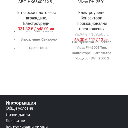
AEG HK634021XB ,
Vivax PH-2501
Електрически
Готварски плотове за
Електроуреди
,
вграждане
,
Конвектори
,
Електроуреди
Промоционални
331,32
€
/ 648,01 лв.
предложения
Тип:
Електрически
96,94
€
/ 189,60 лв.
Управление:
Сензорно
65,00
€
/ 127,13 лв.
Електрически конвектор
Ка
Vivax PH-2501 Тип:
Цвят:
Черен
конвекторен нагревател
Гаранция:
24 м.
Мощност [W]: 2500 2
степени Защита от
Нагряващи котлони/
прегряване Водоустойчив
горелки:
4/0
IPX4 Регулируем контрол на
HK634021XB_Info
Информация
Общи условия
Лични данни
Бисквитки
Контролиращи органи