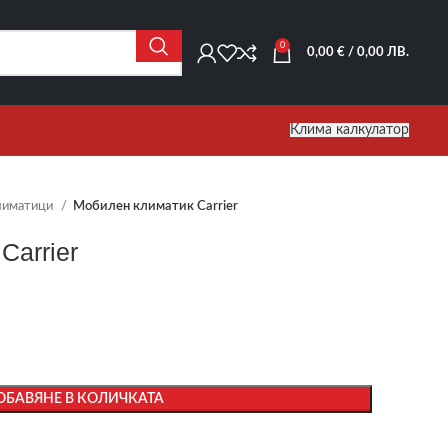
0
0,00
€
/ 0,00 ЛВ.
Клима калкулатор
лиматици
Мобилен климатик Carrier
Carrier
ОБАВЯНЕ В КОЛИЧКАТА