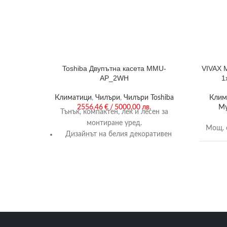
Toshiba Двупътна касета MMU-
VIVAX 
AP_2WH
1
Климатици
,
Чилъри
,
Чилъри Toshiba
Клим
2556,46
€
/ 5000,00 лв.
Му
Тънък, компактен, лек и лесен за
монтиране уред.
Мощ. 
Дизайнът на белия декоративен
панел осигурява възможност за
Мощ. 
таванен монтаж в комбинация със
стандартната 4-пътна касета.
SCOP/
Компактни размери (височина 295
мм) и ограничено тегло (19 кг) за
Гаранц
уреди до 4,5 kW.
Уникално управление на въздушния