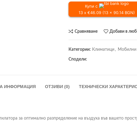
Купи с
13 x €46.09 (13 x 90.14 BGN)
Сравняване
Добави в лю
Категории:
Климатици
,
Мобилни
Сподели:
А ИНФОРМАЦИЯ
ОТЗИВИ (0)
ТЕХНИЧЕСКИ ХАРАКТЕРИ
нтилатора за оптимално разпределение на въздуха във вашето прост