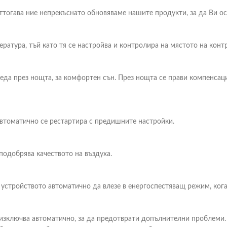
Оттогава ние непрекъснато обновяваме нашите продукти, за да Ви о
ература, тъй като тя се настройва и контролира на мястото на конт
реда през нощта, за комфортен сън. През нощта се прави компенсац
 автоматично се рестартира с предишните настройки.
подобрява качеството на въздуха.
 устройството автоматично да влезе в енергоспестяващ режим, кога
изключва автоматично, за да предотврати допълнителни проблеми. О