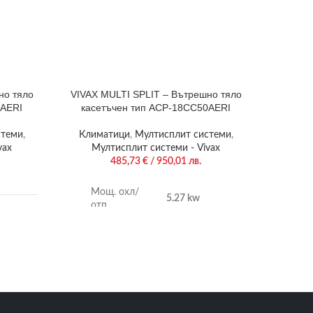
но тяло
VIVAX MULTI SPLIT – Вътрешно тяло
VIVAX
5AERI
касетъчен тип ACP-18CC50AERI
стеми
,
Климатици
,
Мултисплит системи
,
Клим
vax
Мултисплит системи - Vivax
Ка
485,73
€
/ 950,01 лв.
ACP-55C
решени
Мощ. охл/
5.27 kw
бизне
отп.
Въп
ка
Въздушен
650/530/450
поток
(m3/h)
т тук
Шум
59 db(A)