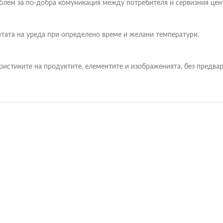
блем за по-добра комуникация между потребителя и сервизния цен
отата на уреда при определено време и желани температури.
ристиките на продуктите, елементите и изображенията, без предв