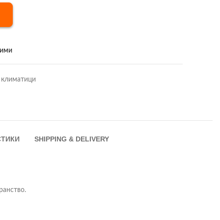
бими
 климатици
СТИКИ
SHIPPING & DELIVERY
ранство.