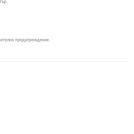
тър.
арително предупреждение.