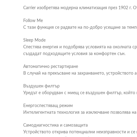
Carrier изобретява модерна климатизация през 1902 г. 
Follow Me
С тази функция се радвате на по-добро усещане за темп
Sleep Mode
Спестява енергия и подобрява условията на околната с
създадат подходящите условия за комфортен сън.
Автоматично рестартиране
В случай на прекъсване на захранването, устройството
Въздушен филтър
Уредът е оборудван с миещ се въздушен филтър, който 
Енергоспестяващ режим
Интелигентната технология за изключване позволява на
Самодиагностика и самозащита
Устройството открива потенциални неизправности и се 