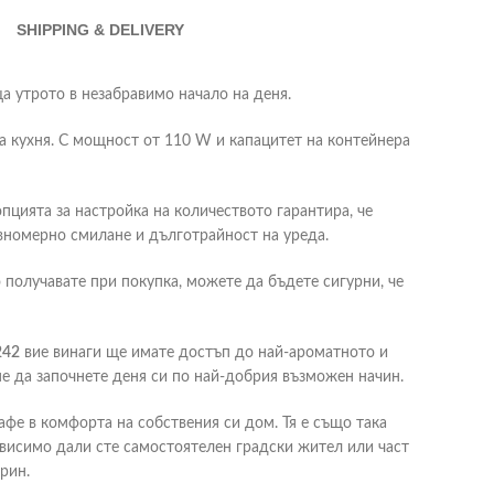
SHIPPING & DELIVERY
ща утрото в незабравимо начало на деня.
ка кухня. С мощност от 110 W и капацитет на контейнера
пцията за настройка на количеството гарантира, че
вномерно смилане и дълготрайност на уреда.
о получавате при покупка, можете да бъдете сигурни, че
242
вие винаги ще имате достъп до най-ароматното и
не да започнете деня си по най-добрия възможен начин.
афе в комфорта на собствения си дом. Тя е също така
висимо дали сте самостоятелен градски жител или част
рин.