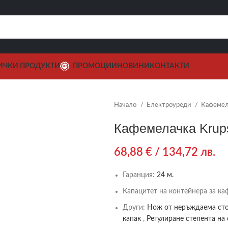
ИЧКИ ПРОДУКТИ
ПРОМОЦИИ
НОВИНИ
КОНТАКТИ
Начало
Електроуреди
Кафеме
Кафемелачка Krup
68,88
€
/ 134,72 лв.
Гаранция:
24 м.
Капацитет на контейнера за каф
Други:
Нож от неръждаема сто
капак
,
Регулиране степента на