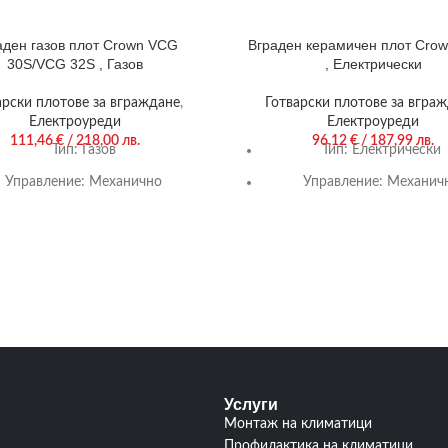
аден газов плот Crown VCG
Вграден керамичен плот Crow
30S/VCG 32S , Газов
, Електрически
арски плотове за вграждане
,
Готварски плотове за вгра
Електроуреди
Електроуреди
111,46
€
/ 218,00 лв.
96,12
€
/ 187,99 лв.
Тип:
Газов
Тип:
Електрически
Управление:
Механично
Управление:
Механич
Цвят:
Черен
Цвят:
Черен
Гаранция:
24 м.
Гаранция:
24 м.
ряващи котлони/горелки:
0/2
Нагряващи котлони/горел
Услуги
Монтаж на климатици
Профилактика на климатици