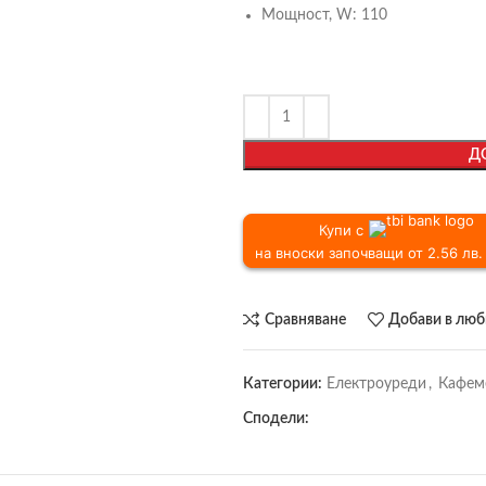
Мощност, W:
110
Д
Купи с
на вноски започващи от 2.56 лв. 
Сравняване
Добави в лю
Категории:
Електроуреди
,
Кафем
Сподели: