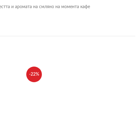
естта и аромата на смляно на момента кафе
-22%
-33%