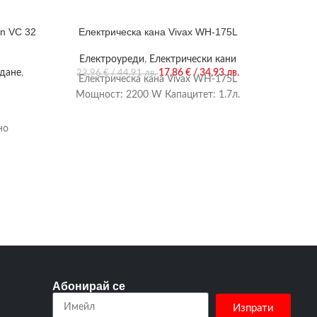
n VC 32
Електрическа кана Vivax WH-175L
Електри
Електроуреди
,
Електрически кани
Ел
ждане
,
17,86
€
/ 34,93 лв.
Про
22,96
€
/ 44,91 лв.
Електрическа кана Vivax WH-175L
96,94
€
Електри
Мощност: 2200 W Капацитет: 1.7л.
Тип: ко
[W]:
но
пре
ки:
2/0
Абонирай се
Изпрати