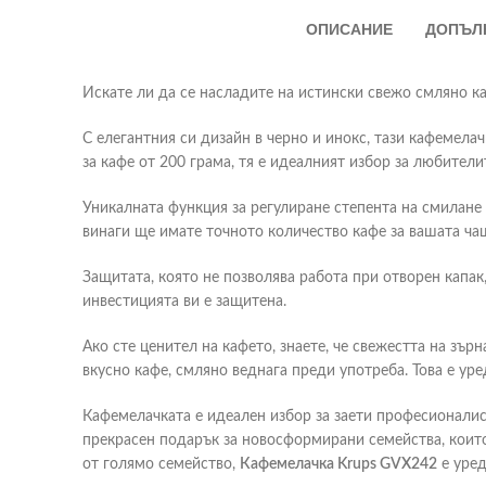
ОПИСАНИЕ
ДОПЪЛ
Искате ли да се насладите на истински свежо смляно к
С елегантния си дизайн в черно и инокс, тази кафемела
за кафе от 200 грама, тя е идеалният избор за любители
Уникалната функция за регулиране степента на смилане 
винаги ще имате точното количество кафе за вашата ча
Защитата, която не позволява работа при отворен капак
инвестицията ви е защитена.
Ако сте ценител на кафето, знаете, че свежестта на зър
вкусно кафе, смляно веднага преди употреба. Това е ур
Кафемелачката е идеален избор за заети професионалист
прекрасен подарък за новосформирани семейства, коит
от голямо семейство,
Кафемелачка Krups GVX242
е уред