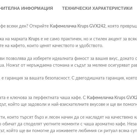
НИТЕЛНА ИНФОРМАЦИЯ
ТЕХНИЧЕСКИ ХАРАКТЕРИСТИКИ
афе всеки ден? Открийте
Кафемелачка Krups GVX242
, която превръ
чка на марката
Krups
е не само практичен, но и стилен акцент за вся
те на кафето, които ценят качеството и удобството.
ви позволява да изберете идеалната финост за вашия вкус, докато о
ша. Ножът от неръждаема стомана и съдът за мелене осигуряват ра
, е гаранция за вашата безопасност. С двегодишната гаранция, коят
ната е ключова за перфектната чаша кафе. С
Кафемелачка Krups GVX
едът, който ще задоволи и най-взискателните вкусове и ще ви помог
и, които търсят бърз и лесен начин да се насладят на качествено к
о обичат да споделят уютните моменти с чаша ароматно кафе. Неза
ът, който ще ви помогне да изживеете любимия си ритуал всяка сут