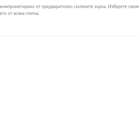
 компрометирано от предварително смляните зърна. Изберете свеж
то от всяка глътка.