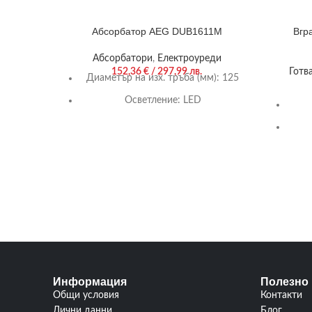
Абсорбатор AEG DUB1611M
Вгр
Абсорбатори
,
Електроуреди
152,36
€
/ 297,99 лв.
Готв
Диаметър на изх. тръба (мм):
125
Осветление:
LED
Капацитет на абсорбиране
(m3/h):
272
Размери (В/Ш/Д) (мм):
132/599/513
Управление:
Механично
Наг
Информация
Полезно
Общи условия
Контакти
Лични данни
Блог