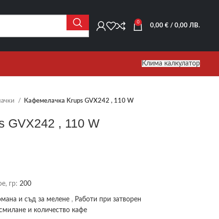
0
0,00
€
/ 0,00 ЛВ.
Клима калкулатор
лачки
Кафемелачка Krups GVX242 , 110 W
s GVX242 , 110 W
е, гр:
200
мана и съд за мелене
,
Работи при затворен
 смилане и количество кафе