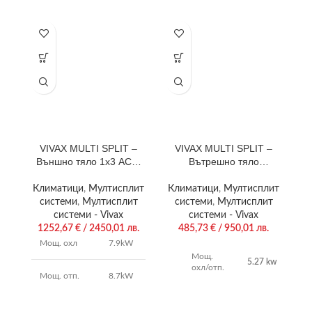
VIVAX MULTI SPLIT –
VIVAX MULTI SPLIT –
Външно тяло 1х3 ACP-
Вътрешно тяло
27COFM79AERIs
касетъчен тип ACP-
18CC50AERI
Климатици
,
Мултисплит
Климатици
,
Мултисплит
системи
,
Мултисплит
системи
,
Мултисплит
системи - Vivax
системи - Vivax
1252,67
€
/ 2450,01 лв.
485,73
€
/ 950,01 лв.
Мощ. охл
7.9kW
пр
Мощ.
5.27 kw
охл/отп.
Мощ. отп.
8.7kW
п
п
Въздушен
650/530/450
4.0 /
поток
(m3/h)