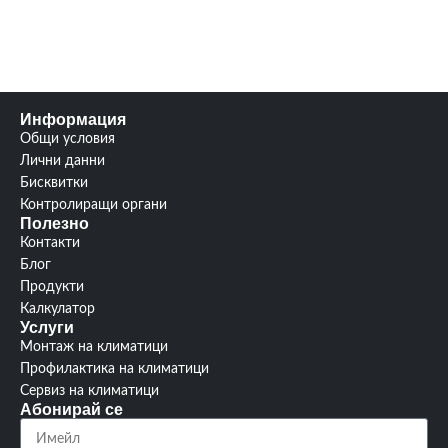
SCOP/SEER
6.5
Шум
59 db(A)
3
Гаранция:
години
Гаранция:
3 години
Информация
изтегли
Ръководство:
от тук
Общи условия
Хл.аент :
R410A / R32
Лични данни
Бисквитки
Контролиращи органи
Полезно
Контакти
Блог
Продукти
Калкулатор
Услуги
Монтаж на климатици
Профилактика на климатици
Сервиз на климатици
Абонирай се