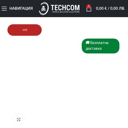
0
НАВИГАЦИЯ
0,00
€
/ 0,00 ЛВ.
-6%
🚚 Безплатна
доставка
Увеличи