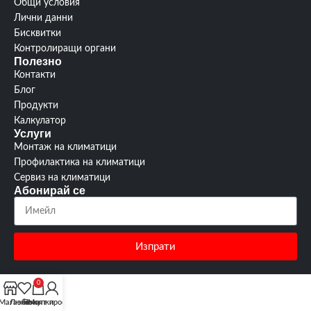
Общи условия
Лични данни
Бисквитки
Контролиращи органи
Полезно
Контакти
Блог
Продукти
Калкулатор
Услуги
Монтаж на климатици
Профилактика на климатици
Сервиз на климатици
Абонирай се
Изпрати
0
Магазин
Любими
Покупки
Моят профил