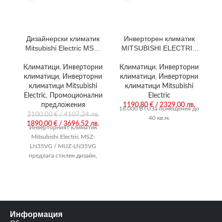
Дизайнерски климатик
Инверторен климатик
Mitsubishi Electric MSZ-
MITSUBISHI ELECTRIC
M
LN35VGV / MUZ-
MSZ-AP50VGК / MUZ-
LN35VG
AP50VG
Климатици
,
Инверторни
Климатици
,
Инверторни
К
климатици
,
Инверторни
климатици
,
Инверторни
к
климатици Mitsubishi
климатици Mitsubishi
Electric
,
Промоционални
Electric
предложения
1190,80
€
/ 2329,00 лв.
18 000 BTUЗа помещения до
21
2100,00
€
/ 4107,24 лв.
40 кв.м.
1890,00
€
/ 3696,52 лв.
Инверторният климатик
Mitsubishi Electric MSZ-
LN35VG / MUZ-LN35VG
предлага стилен дизайн,
тиха работа и най-високият
клас енергийна ефективност
на отопление и
Информация