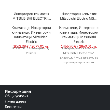
Инверторен климатик
Инверторен климатик
MITSUBISHI ELECTRIC
Mitsubishi Electric MSZ-
M
MSZ-EF25VGKW / MUZ-
EF35VGKW / MUZ-
M
EF25VG
EF35VEG
Климатици
,
Инверторни
Климатици
,
Инверторни
К
климатици
,
Инверторни
климатици
,
Инверторни
к
климатици Mitsubishi
климатици Mitsubishi
Electric
Electric
1062,98
€
/ 2079,01 лв.
1466,90
€
/ 2869,01 лв.
9 000 BTUЗа помещения до
Инверторният климатик
12
20 кв.м.
Mitsubishi Electric MSZ-
EF35VGK / MUZ-EF35VG се
характеризира с висок
енергиен клас: А+++ на
охлаждане и А++ на
отопление.
Информация
Общи условия
Лични данни
Бисквитки