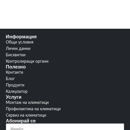
4.0 /
4.0 /
SCOP/SEER
SCOP/SEER
6.5
6.8
3
3
Гаранция:
Гаранция:
години
години
Информация
изтегли
изтегли
Ръководство:
Ръководство:
Общи условия
от тук
от тук
Лични данни
Бисквитки
Контролиращи органи
Полезно
Контакти
Блог
Продукти
Калкулатор
Услуги
Монтаж на климатици
Профилактика на климатици
Сервиз на климатици
Абонирай се