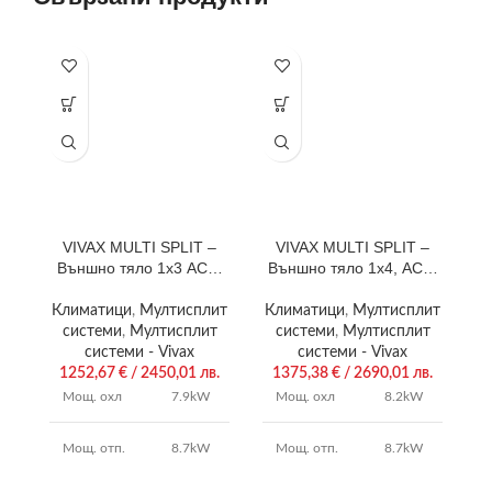
VIVAX MULTI SPLIT –
VIVAX MULTI SPLIT –
Външно тяло 1х3 ACP-
Външно тяло 1х4, ACP-
27COFM79AERIs
28COFM82AERIs
Климатици
,
Мултисплит
Климатици
,
Мултисплит
К
системи
,
Мултисплит
системи
,
Мултисплит
системи - Vivax
системи - Vivax
1252,67
€
/ 2450,01 лв.
1375,38
€
/ 2690,01 лв.
Мощ. охл
7.9kW
Мощ. охл
8.2kW
Мощ. отп.
8.7kW
Мощ. отп.
8.7kW