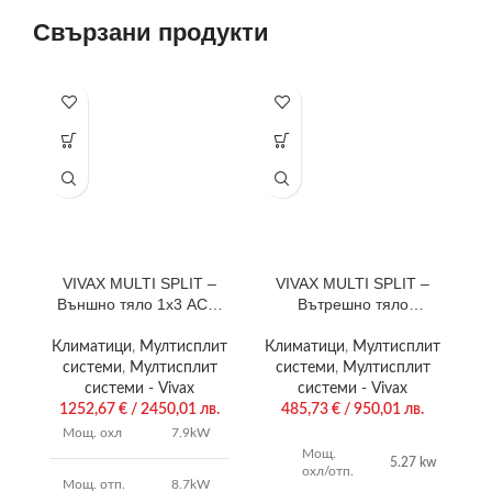
Свързани продукти
-1
VIVAX MULTI SPLIT –
VIVAX MULTI SPLIT –
Външно тяло 1х3 ACP-
Вътрешно тяло
27COFM79AERIs
касетъчен тип ACP-
18CC50AERI
Климатици
,
Мултисплит
Климатици
,
Мултисплит
системи
,
Мултисплит
системи
,
Мултисплит
системи - Vivax
системи - Vivax
1252,67
€
/ 2450,01 лв.
485,73
€
/ 950,01 лв.
Мощ. охл
7.9kW
О
Мощ.
к
5.27 kw
охл/отп.
Мощ. отп.
8.7kW