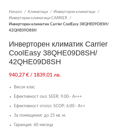
Начало
Климатици
Инверторни климатици
Инверторни климатици CARRIER
Инверторен климатик Carrier CoolEasy 38QHE09D8SH/
42QHE09D8SH
Инверторен климатик Carrier
CoolEasy 38QHE09D8SH/
42QHE09D8SH
940,27
€
/ 1839,01 лв.
Висок клас
Ефективност охл. SEER: 9.00– А+++
Ефективност отопл. SCOP: 6.00– А++
За помещения: до 25 кв. м.
Гаранция: 60 месеца