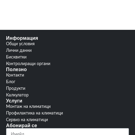
Въздушен
650/530/450
4.0 /
поток
(m3/h)
SCOP/SEER
6.5
Шум
59 db(A)
3
Гаранция:
години
Информация
Гаранция:
3 години
Общи условия
изтегли
Лични данни
Ръководство:
от тук
Хл.аент :
R410A / R32
Бисквитки
Контролиращи органи
Полезно
Контакти
Блог
Продукти
Калкулатор
Услуги
Монтаж на климатици
Профилактика на климатици
Сервиз на климатици
Абонирай се