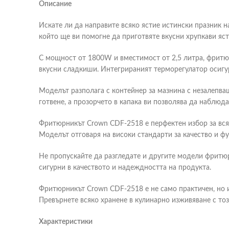
Описание
Искате ли да направите всяко ястие истински празник 
който ще ви помогне да приготвяте вкусни хрупкави яст
С мощност от 1800W и вместимост от 2,5 литра, фритюр
вкусни сладкиши. Интегрираният терморегулатор осигуря
Моделът разполага с контейнер за мазнина с незалепва
готвене, а прозорчето в капака ви позволява да наблюд
Фритюрникът Crown CDF-2518 е перфектен избор за всяк
Моделът отговаря на високи стандарти за качество и ф
Не пропускайте да разгледате и другите модели фритюр
сигурни в качеството и надеждността на продукта.
Фритюрникът Crown CDF-2518 е не само практичен, но и 
Превърнете всяко хранене в кулинарно изживяване с тоз
Характеристики