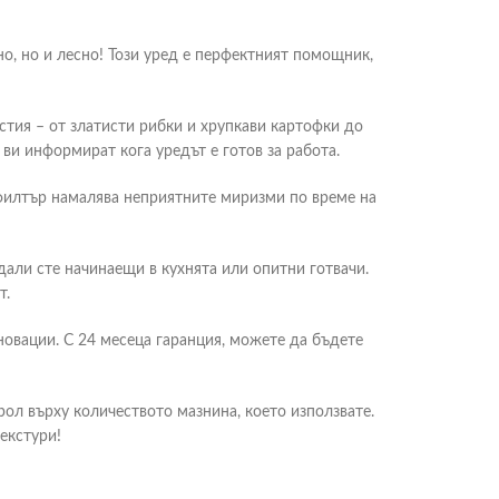
о, но и лесно! Този уред е перфектният помощник,
тия – от златисти рибки и хрупкави картофки до
ви информират кога уредът е готов за работа.
 филтър намалява неприятните миризми по време на
али сте начинаещи в кухнята или опитни готвачи.
т.
овации. С 24 месеца гаранция, можете да бъдете
ол върху количеството мазнина, което използвате.
екстури!