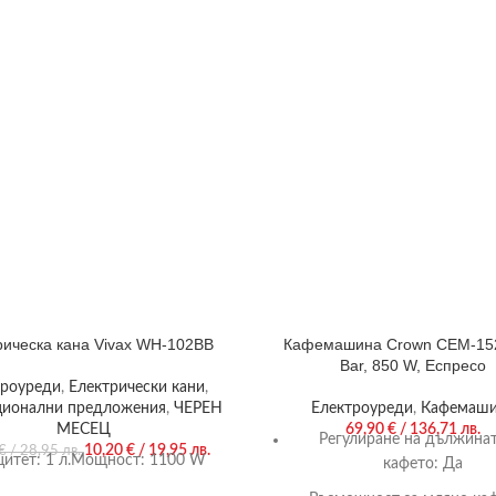
рическа кана Vivax WH-102BB
Кафемашина Crown CEM-152
Bar, 850 W, Еспресо
троуреди
,
Електрически кани
,
ионални предложения
,
ЧЕРЕН
Електроуреди
,
Кафемаш
МЕСЕЦ
69,90
€
/ 136,71 лв.
Регулиране на дължинат
10,20
€
/ 19,95 лв.
€
/ 28,95 лв.
цитет: 1 л.Мощност: 1100 W
кафето:
Да