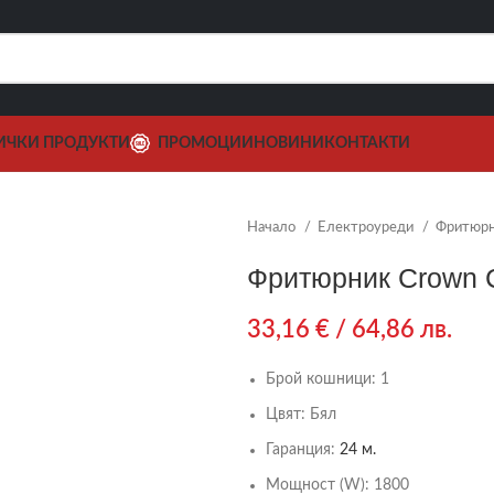
ИЧКИ ПРОДУКТИ
ПРОМОЦИИ
НОВИНИ
КОНТАКТИ
Начало
Електроуреди
Фритюр
Фритюрник Crown 
33,16
€
/ 64,86 лв.
Брой кошници:
1
Цвят:
Бял
Гаранция:
24 м.
Мощност (W):
1800