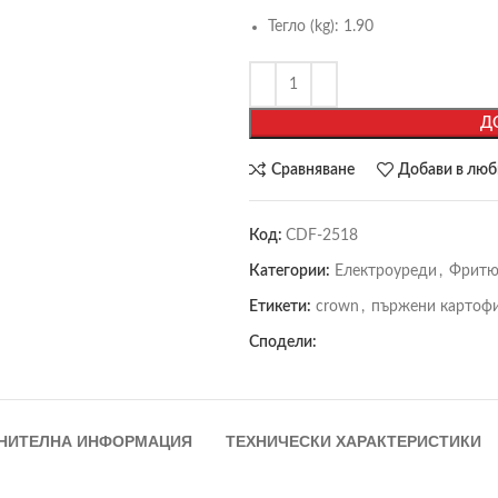
Тегло (kg):
1.90
Д
Сравняване
Добави в лю
Код:
CDF-2518
Категории:
Електроуреди
,
Фритю
Етикети:
crown
,
пържени картоф
Сподели:
НИТЕЛНА ИНФОРМАЦИЯ
ТЕХНИЧЕСКИ ХАРАКТЕРИСТИКИ