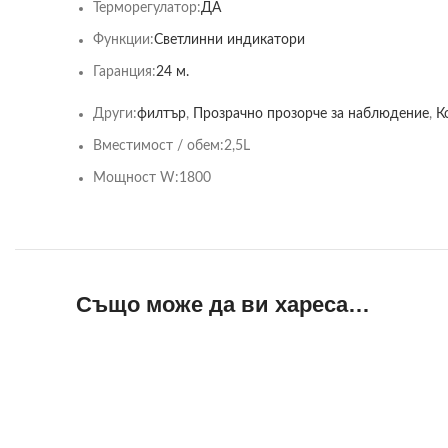
Терморегулатор:
ДА
Функции:
Светлинни индикатори
Гаранция:
24 м.
Други:
филтър
,
Прозрачно прозорче за наблюдение
,
К
Вместимост / обем:
2,5L
Мощност W:
1800
Също може да ви хареса…