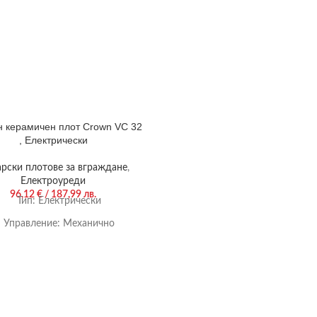
н керамичен плот Crown VC 32
, Електрически
арски плотове за вграждане
,
Електроуреди
96,12
€
/ 187,99 лв.
Тип:
Електрически
Управление:
Механично
Цвят:
Черен
Гаранция:
24 м.
ряващи котлони/горелки:
2/0