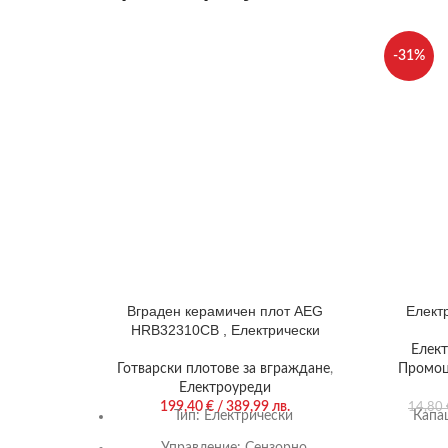
-31%
Вграден керамичен плот AEG
Елект
HRB32310CB , Електрически
Елек
Готварски плотове за вграждане
,
Промоц
Електроуреди
199,40
€
/ 389,99 лв.
14,80
Тип:
Електрически
Капа