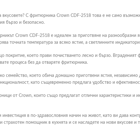
на вкусовете? С фритюрника Crown CDF-2518 това е не само възможн
ия бързо и безопасно.
никът Crown CDF-2518 е идеален за приготвяне на разнообразни яс
ва точната температура за всяко ястие, а светлинните индикатори 
що покритие, което прави почистването лесно и бързо. Вграденият
авате процеса без да отваряте фритюрника.
о семейство, което обича домашно приготвени ястия, независимо д
ункционалност, като същевременно предлага удобство и ефективнос
ници от Crown, които също предлагат отлични характеристики и ин
инвестиция в по-здравословния начин на живот, като ви дава контр
и страхотен помощник в кухнята и се насладете на нови вкусове и т