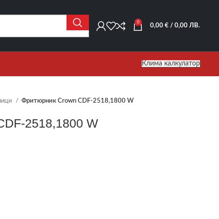
0
0,00
€
/ 0,00 ЛВ.
Клима калкулатор
ници
Фритюрник Crown CDF-2518,1800 W
CDF-2518,1800 W