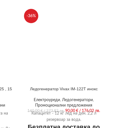
-36%
5 , 15
Ледогенератор Vivax IM-122T инокс
Месо
Електроуреди
,
Ледогенератори
,
Ел
ини
Промоционални предложения
90,00
€
/ 176,02 лв.
140,00
€
/ 273,82 лв.
а на
Капацитет - 12 кг лед на ден. 2,2 л
Д
резервоар за вода.
Безплатна доставка до