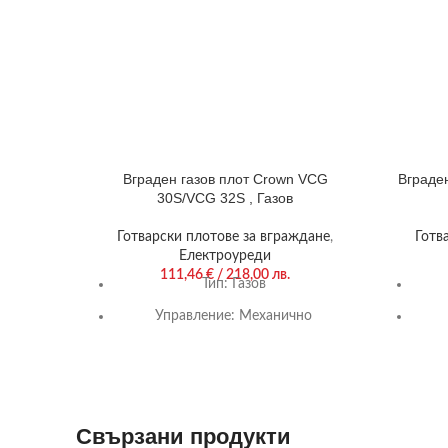
Вграден газов плот Crown VCG
Вграде
30S/VCG 32S , Газов
Готварски плотове за вграждане
,
Готв
Електроуреди
111,46
€
/ 218,00 лв.
Тип:
Газов
Управление:
Механично
Цвят:
Черен
Гаранция:
24 м.
Нагряващи котлони/горелки:
0/2
Наг
Свързани продукти