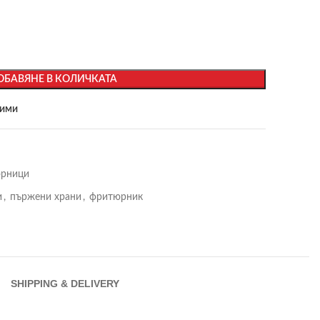
ОБАВЯНЕ В КОЛИЧКАТА
бими
рници
и
,
пържени храни
,
фритюрник
SHIPPING & DELIVERY