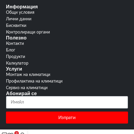
3
3
Информация
Гаранция:
Гаранция:
години
години
Общи условия
Лични данни
изтегли
изтегли
Бисквитки
Ръководство:
Ръководство:
от тук
от тук
Контролиращи органи
Полезно
Контакти
Блог
Продукти
Калкулатор
Услуги
Монтаж на климатици
Профилактика на климатици
Сервиз на климатици
Абонирай се
Изпрати
0