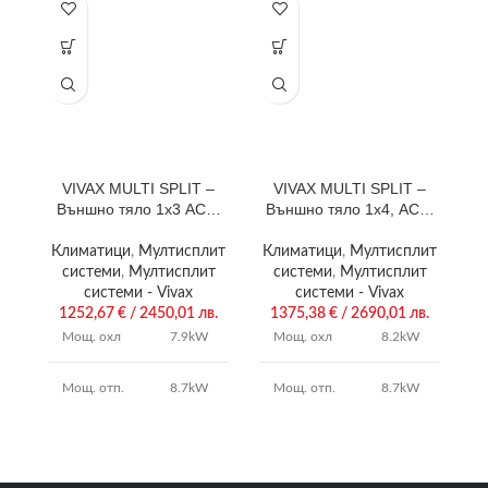
VIVAX MULTI SPLIT –
VIVAX MULTI SPLIT –
Външно тяло 1х3 ACP-
Външно тяло 1х4, ACP-
В
27COFM79AERIs
28COFM82AERIs
Климатици
,
Мултисплит
Климатици
,
Мултисплит
К
системи
,
Мултисплит
системи
,
Мултисплит
системи - Vivax
системи - Vivax
1252,67
€
/ 2450,01 лв.
1375,38
€
/ 2690,01 лв.
Мощ. охл
7.9kW
Мощ. охл
8.2kW
Мощ. отп.
8.7kW
Мощ. отп.
8.7kW
4.0 /
4.0 /
SCOP/SEER
SCOP/SEER
6.5
6.8