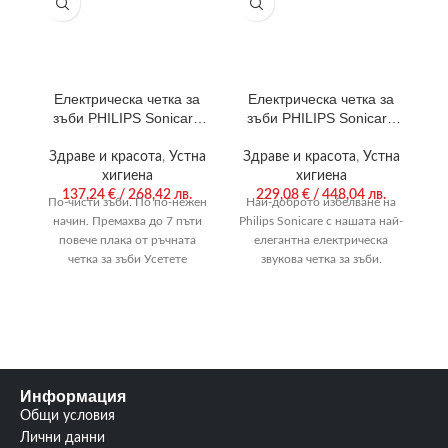
Електрическа четка за
Електрическа четка за
зъби PHILIPS Sonicare
зъби PHILIPS Sonicare
HX6800/35
HX9911/29
Здраве и красота
,
Устна
Здраве и красота
,
Устна
хигиена
хигиена
137,24
€
/ 268,42 лв.
229,08
€
/ 448,04 лв.
По-чисти зъби. По по-нежен
Най-доброто избелване на
начин. Премахва до 7 пъти
Philips Sonicare с нашата най-
Е
повече плака от ръчната
елегантна електрическа
четка за зъби Усетете
звукова четка за зъби.
пи
разликата на нежното
Преминете към Philips
Sonicare. Свързаното миене
M
на
Информация
Общи условия
Лични данни