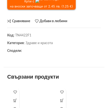
Купи с
на вноски започващи от 2.45 лв. (1.25 €)
Сравняване
Добави в любими
Код:
TN4422F1
Категория:
Здраве и красота
Сподели:
Свързани продукти
-1