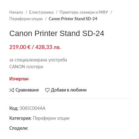
Начало
Електроника
Принтери, скенери и МФУ
Периферни опции
Canon Printer Stand SD-24
Canon Printer Stand SD-24
219,00
€
/ 428,33 лв.
за специализирана употреба
CANON плотери
Изчерпан
Сравняване
Добави в любими
Код:
3085C004AA
Категория:
Периферни опции
Сподели: