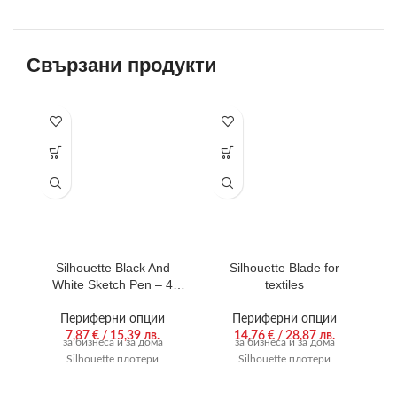
Свързани продукти
Silhouette Black And
Silhouette Blade for
White Sketch Pen – 4
textiles
Pens
Периферни опции
Периферни опции
7,87
€
/ 15,39 лв.
14,76
€
/ 28,87 лв.
за бизнеса и за дома
за бизнеса и за дома
Silhouette плотери
Silhouette плотери