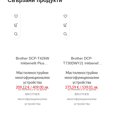
Свързани продукти
Brother DCP-T426W
Brother DCP-
Inkbenefit Plus
T730DWYJ1 Inkbenefit
Multifunctional
Plus Multifunctional
Мастиленоструйни
Мастиленоструйни
многофункционални
многофункционални
устройства
устройства
209,12
€
/ 409,00 лв.
275,59
€
/ 539,01 лв.
за бизнеса и за дома
за бизнеса и за дома
BROTHER
BROTHER
многофункционални
многофункционални
устройства
устройства