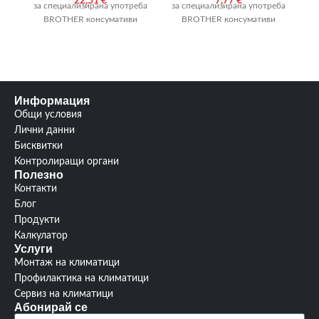
22,51
€
7,77
€
за специализирана употреба
за специализирана употреба
за
BROTHER консумативи
BROTHER консумативи
Информация
Общи условия
Лични данни
Бисквитки
Контролиращи органи
Полезно
Контакти
Блог
Продукти
Калкулатор
Услуги
Монтаж на климатици
Профилактика на климатици
Сервиз на климатици
Абонирай се