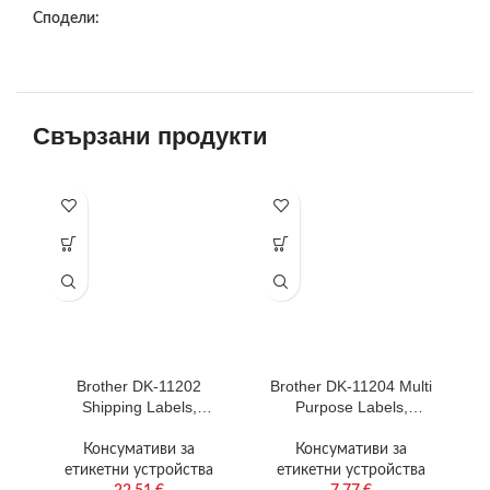
Сподели:
Свързани продукти
Brother DK-11202
Brother DK-11204 Multi
Shipping Labels,
Purpose Labels,
W
62mmx100mm, 300
17mmx54mm, 400 labels
labels per roll, Black on
per roll, Black on White
2
Консумативи за
Консумативи за
White
етикетни устройства
етикетни устройства