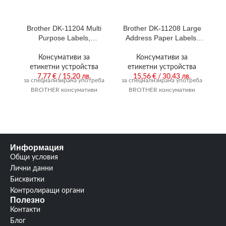
Brother DK-11204 Multi
Brother DK-11208 Large
Purpose Labels,
Address Paper Labels,
17mmx54mm, 400 labels
38mmx90mm, 400 labels
per roll, Black on White
per roll, (Black on White)
l
Консумативи за
Консумативи за
етикетни устройства
етикетни устройства
7,77
€
/ 15,20 лв.
15,56
€
/ 30,43 лв.
за специализирана употреба
за специализирана употреба
за
BROTHER консумативи
BROTHER консумативи
Информация
Общи условия
Лични данни
Бисквитки
Контролиращи органи
Полезно
Контакти
Блог