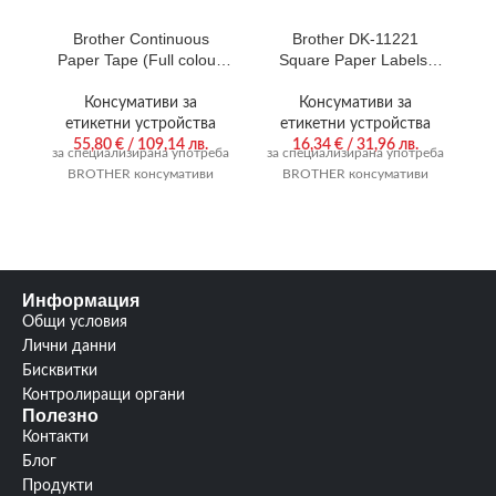
Brother Continuous
Brother DK-11221
Paper Tape (Full colour,
Square Paper Labels,
W
Ink-free 50mm)
23mmx23mm, 1000
labels per roll (Black on
6
Консумативи за
Консумативи за
White)
етикетни устройства
етикетни устройства
55,80
€
/ 109,14 лв.
16,34
€
/ 31,96 лв.
за специализирана употреба
за специализирана употреба
за
BROTHER консумативи
BROTHER консумативи
Информация
Общи условия
Лични данни
Бисквитки
Контролиращи органи
Полезно
Контакти
Блог
Продукти