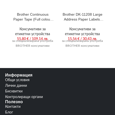
Brother Continuous
Brother DK-11208 Large
B
Paper Tape (Full colour,
Address Paper Labels,
C
Ink-free 50mm)
38mmx90mm, 400 labels
per roll, (Black on White)
Консумативи за
Консумативи за
етикетни устройства
етикетни устройства
55,80
€
/ 109,14 лв.
15,56
€
/ 30,43 лв.
за специализирана употреба
за специализирана употреба
за
BROTHER консумативи
BROTHER консумативи
Информация
Общи условия
Лични данни
Бисквитки
Контролиращи органи
Полезно
Контакти
Блог