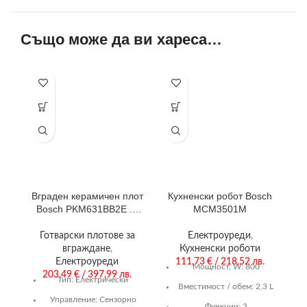
Също може да ви хареса…
Вграден керамичен плот
Кухненски робот Bosch
Bosch PKM631BB2E . ,
MCM3501M
Електрически
Готварски плотове за
Електроуреди
,
вграждане
,
Кухненски роботи
Електроуреди
111,73
€
/ 218,52 лв.
Мощност, W:
800
203,49
€
/ 397,99 лв.
Тип:
Електрически
Вместимост / обем:
2,3 L
Управление:
Сензорно
Функции:
3