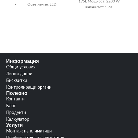
175L Мощност: 2200 W
Осветление:
LED
Капацитет: 1.7л.
Капацитет на
абсорбиране (m3/h):
272
Размери (В/Ш/Д)
(мм):
132/599/513
I
Управление:
Механично
Информация
Общи условия
Лични данни
Бисквитки
Контролиращи органи
Полезно
Контакти
Блог
Продукти
Калкулатор
Услуги
Монтаж на климатици