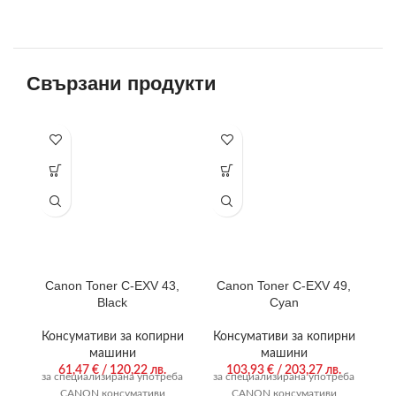
Свързани продукти
Canon Toner C-EXV 43,
Canon Toner C-EXV 49,
C
Black
Cyan
Консумативи за копирни
Консумативи за копирни
К
машини
машини
61,47
€
/ 120,22 лв.
103,93
€
/ 203,27 лв.
за специализирана употреба
за специализирана употреба
за
CANON консумативи
CANON консумативи